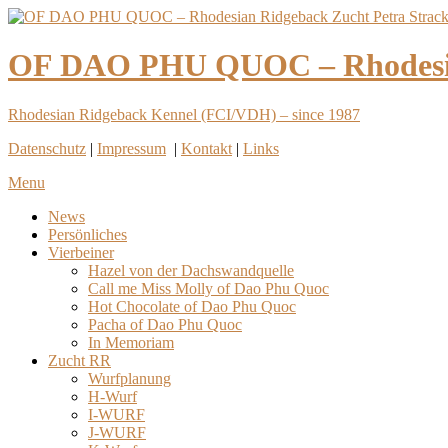
OF DAO PHU QUOC – Rhodesian
Rhodesian Ridgeback Kennel (FCI/VDH) – since 1987
Datenschutz
|
Impressum
|
Kontakt
|
Links
Menu
News
Persönliches
Vierbeiner
Hazel von der Dachswandquelle
Call me Miss Molly of Dao Phu Quoc
Hot Chocolate of Dao Phu Quoc
Pacha of Dao Phu Quoc
In Memoriam
Zucht RR
Wurfplanung
H-Wurf
I-WURF
J-WURF