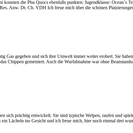
uni konnten die Phu Quocs ebenfalls punkten: Jugendklasse: Ocean´s 
Res. Anw. Dt. Ch. VDH Ich freue mich über die schönen Platzierunge
tig Gas gegeben und sich ihre Umwelt immer weiter erobert. Sie haben
d das Chippen gemeistert. Auch die Wurfabnahme war ohne Beanstandung
n sich prächtig entwickelt. Sie sind typische Welpen, raufen und spiel
h ein Lächeln ins Gesicht und ich freue mich, hier noch einmal drei w