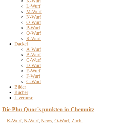
K-Wurf
L-Wurf
M-Wurf
N-Wurf
O-Wurf
P-Wurf
Q-Wurf
R-Wurf
Dackel
A-Wurf
B-Wurf
C-Wurf
D-Wurf
E-Wurf
F-Wurf
G-Wurf
Bilder
Bücher
Livernose
Die Phu Quoc´s punkten in Chemnitz
|
K-Wurf
,
N-Wurf
,
News
,
O-Wurf
,
Zucht