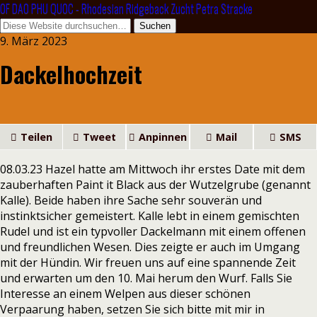
OF DAO PHU QUOC - Rhodesian Ridgeback Zucht Petra Stracke
9. März 2023
Dackelhochzeit
Teilen
Tweet
Anpinnen
Mail
SMS
08.03.23 Hazel hatte am Mittwoch ihr erstes Date mit dem
zauberhaften Paint it Black aus der Wutzelgrube (genannt
Kalle). Beide haben ihre Sache sehr souverän und
instinktsicher gemeistert. Kalle lebt in einem gemischten
Rudel und ist ein typvoller Dackelmann mit einem offenen
und freundlichen Wesen. Dies zeigte er auch im Umgang
mit der Hündin. Wir freuen uns auf eine spannende Zeit
und erwarten um den 10. Mai herum den Wurf. Falls Sie
Interesse an einem Welpen aus dieser schönen
Verpaarung haben, setzen Sie sich bitte mit mir in