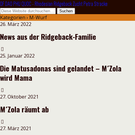
OF DAO PHU QUOC - Rhodesian Ridgeback Zucht Petra Stracke
Kategorien ›
M-Wurf
26. März 2022
News aus der Ridgeback-Familie
25. Januar 2022
Die Matusadonas sind gelandet – M´Zola
wird Mama
27. Oktober 2021
M´Zola räumt ab
27. März 2021