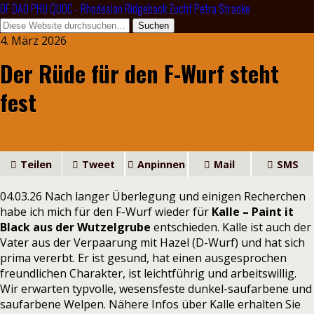
OF DAO PHU QUOC - Rhodesian Ridgeback Zucht Petra Stracke
4. März 2026
Der Rüde für den F-Wurf steht
fest
Teilen
Tweet
Anpinnen
Mail
SMS
04.03.26 Nach langer Überlegung und einigen Recherchen
habe ich mich für den F-Wurf wieder für
Kalle – Paint it
Black aus der Wutzelgrube
entschieden. Kalle ist auch der
Vater aus der Verpaarung mit Hazel (D-Wurf) und hat sich
prima vererbt. Er ist gesund, hat einen ausgesprochen
freundlichen Charakter, ist leichtführig und arbeitswillig.
Wir erwarten typvolle, wesensfeste dunkel-saufarbene und
saufarbene Welpen. Nähere Infos über Kalle erhalten Sie