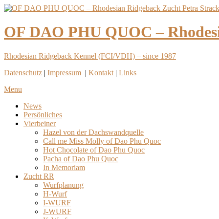
OF DAO PHU QUOC – Rhodesian
Rhodesian Ridgeback Kennel (FCI/VDH) – since 1987
Datenschutz
|
Impressum
|
Kontakt
|
Links
Menu
News
Persönliches
Vierbeiner
Hazel von der Dachswandquelle
Call me Miss Molly of Dao Phu Quoc
Hot Chocolate of Dao Phu Quoc
Pacha of Dao Phu Quoc
In Memoriam
Zucht RR
Wurfplanung
H-Wurf
I-WURF
J-WURF