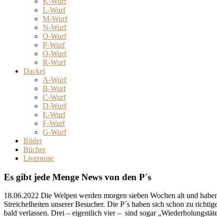
K-Wurf
L-Wurf
M-Wurf
N-Wurf
O-Wurf
P-Wurf
Q-Wurf
R-Wurf
Dackel
A-Wurf
B-Wurf
C-Wurf
D-Wurf
E-Wurf
F-Wurf
G-Wurf
Bilder
Bücher
Livernose
Es gibt jede Menge News von den P´s
18.06.2022 Die Welpen werden morgen sieben Wochen alt und haben inz
Streichelheiten unserer Besucher. Die P´s haben sich schon zu richt
bald verlassen. Drei – eigentlich vier – sind sogar „Wiederholungstä