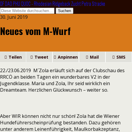
OF DAO PHU QUOC - Rhodesian Ridgeback Zucht Petra Stracke
30. Juni 2019
Neues vom M-Wurf
Teilen
Tweet
Anpinnen
Mail
SMS
22./23.06.2019 M´Zola erläuft sich auf der Clubschau des
RRCÖ an beiden Tagen ein wunderbares V2 in der
Jugendklasse. Maria und Zola, Ihr seid wirklich ein
Dreamteam. Herzlichen Glückwunsch – weiter so.
Aber WIR können nicht nur schön! Zola hat die Wiener
Hundeführerscheinprüfung bestanden. Dazu gehören
unter anderem Leinenführigkeit, Maulkorbakzeptanz,