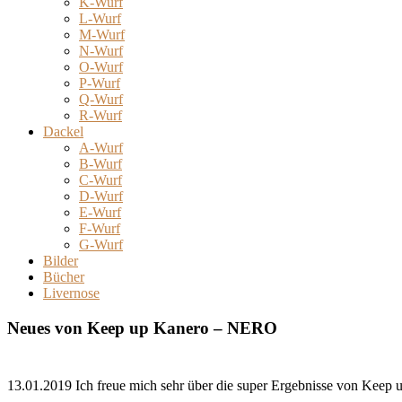
K-Wurf
L-Wurf
M-Wurf
N-Wurf
O-Wurf
P-Wurf
Q-Wurf
R-Wurf
Dackel
A-Wurf
B-Wurf
C-Wurf
D-Wurf
E-Wurf
F-Wurf
G-Wurf
Bilder
Bücher
Livernose
Neues von Keep up Kanero – NERO
13.01.2019 Ich freue mich sehr über die super Ergebnisse von Keep u