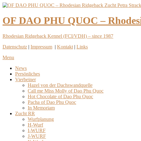
OF DAO PHU QUOC – Rhodesian
Rhodesian Ridgeback Kennel (FCI/VDH) – since 1987
Datenschutz
|
Impressum
|
Kontakt
|
Links
Menu
News
Persönliches
Vierbeiner
Hazel von der Dachswandquelle
Call me Miss Molly of Dao Phu Quoc
Hot Chocolate of Dao Phu Quoc
Pacha of Dao Phu Quoc
In Memoriam
Zucht RR
Wurfplanung
H-Wurf
I-WURF
J-WURF